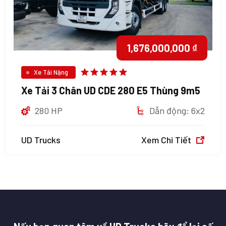
1,676,000,000 ₫
Xe Tải Nặng
Xe Tải 3 Chân UD CDE 280 E5 Thùng 9m5
280 HP
Dẫn động: 6x2
UD Trucks
Xem Chi Tiết