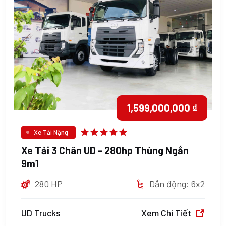
1,599,000,000 ₫
Xe Tải Nặng
Xe Tải 3 Chân UD - 280hp Thùng Ngắn
9m1
280 HP
Dẫn động: 6x2
UD Trucks
Xem Chi Tiết