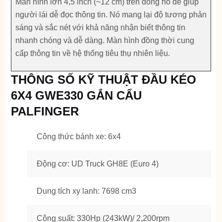
Màn hình lớn 4,5 inch (~12 cm) trên đồng hồ để giúp
người lái dễ đọc thông tin. Nó mang lại độ tương phản
sáng và sắc nét với khả năng nhận biết thông tin
nhanh chóng và dễ dàng. Màn hình đồng thời cung
cấp thông tin về hệ thống tiêu thụ nhiên liệu.
THÔNG SỐ KỸ THUẬT ĐẦU KÉO
6X4 GWE330 GẮN CẨU
PALFINGER
Công thức bánh xe: 6x4
Động cơ: UD Truck GH8E (Euro 4)
Dung tích xy lanh: 7698 cm3
Công suất: 330Hp (243kW)/ 2,200rpm