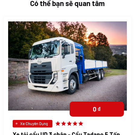
Có thể bạn sẽ quan tâm
0 ₫
Xe Chuyên Dụng
Xe tải cẩu UD 3 chân - Cẩu Tadano 5 Tấn